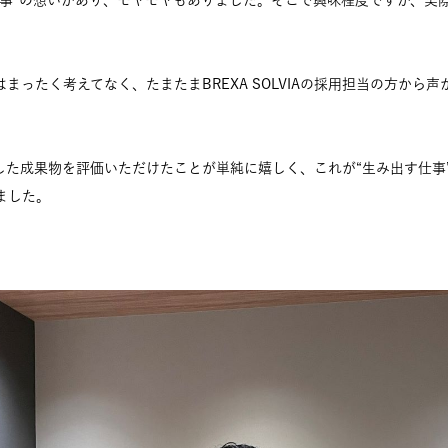
仕事”の想いがあり、モヤモヤもありました。そこで興味程度ですが、実
まったく考えてなく、たまたまBREXA SOLVIAの採用担当の方から
TOP
した成果物を評価いただけたことが単純に嬉しく、これが“生み出す仕事
トップ
ました。
ABOUT
会社を知る
STRENGTH
BR
RECRUIT
採用情