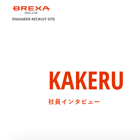
エンジニアになって、
ラクスパートナ
自慢の育成制度
未来を変えろ！
KAKERU
オンライン採用説明会
社員インタビュー