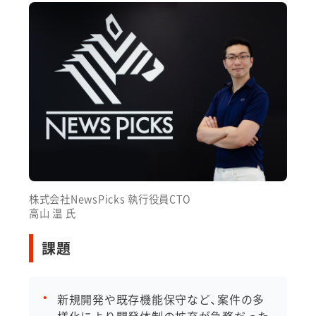
株式会社NewsPicks 執行役員CTO
高山 温 氏
課題
新規開発や既存機能保守など、案件の多
様化により開発体制の拡充が急務だった