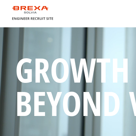
エンジニアになって、
ラクスパートナ
自慢の育成制度
未来を変えろ！
GROWTH
オンライン採用説明会
BEYOND 