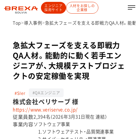
エンジニア
人材をお探しの
採用サイト
企業様
Top
導入事例
急拡大フェーズを支える即戦力QA人材。能動
急拡大フェーズを支える即戦力
QA人材。能動的に動く若手エン
ジニアが、大規模テストプロジェ
クトの安定稼働を実現
#SIer
#QAエンジニア
株式会社ベリサーブ 様
https://www.veriserve.co.jp/
従業員数
2,394名（2026年3月31日現在 連結）
事業内容
ソフトウェア事業
1.ソフトウェアテスト・品質関連事業