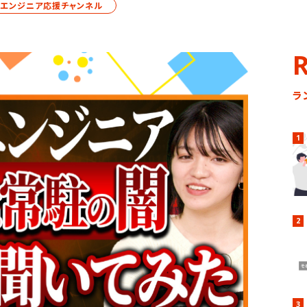
エンジニア応援チャンネル
ラ
社員を知る
1
2
3