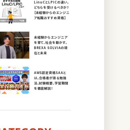
LinuCとLPICの違い。
どちらを受けるべきか？
【未経験からのエンジニ
ア転職おすすめ資格】
未経験からエンジニア
を育て、社会を動かす。
BREXA SOLVIAの現
在と未来
AWS認定資格SAAと
は。合格者が語る勉強
法、試験概要、学習期間
を徹底解説！