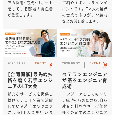
アの採用・育成・サポート
ご紹介するオンラインイ
をしている部署の責任者
ベントです。IT×人材業界
が登壇します。
の営業のやりがいや魅力
などお話し致します。
2020.11.25
EVENT
2020.09.02
EVENT
終
終
了
了
【合同開催】最先端技
ベテランエンジニア
術を磨く若手エンジ
が語るエンジニア育
ニアのLT大会
成術
新たなサービスを提供し
エンジニアとしてキャリ
続けているIT企業で活躍
ア成功を収めたのち、自ら
している若手エンジニア
教育会社を立ち上げ年間
によるLT大会を行いま
多くの企業のエンジニア