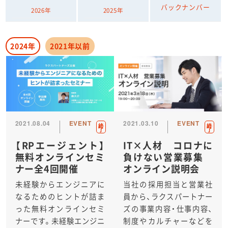
バックナンバー
2026年
2025年
2024年
2021年以前
2021.08.04
EVENT
2021.03.10
EVENT
終
終
了
了
【RPエージェント】
IT×人材 コロナに
無料オンラインセミ
負けない営業募集
ナー全4回開催
オンライン説明会
未経験からエンジニアに
当社の採用担当と営業社
なるためのヒントが詰ま
員から、ラクスパートナー
った無料オンラインセミ
ズの事業内容・仕事内容、
ナーです。未経験エンジニ
制度やカルチャーなどを