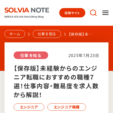
採用サイト
トップページ
ホーム
仕事を知る
【保存版】未経
験からのエン
ジニア転職に
社員を知る
仕事を知る
2025年7月23日
おすすめの職
種7選！仕事内
【保存版】未経験からのエンジ
容・難易度を
ニア転職におすすめの職種7
仕事を知る
求人数から解
説！
選！仕事内容・難易度を求人数
から解説！
文化を知る
エンジニア
エンジニア職種