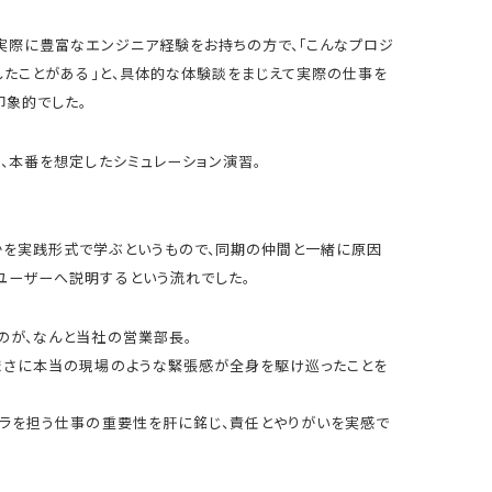
は実際に豊富なエンジニア経験をお持ちの方で、「こんなプロジ
したことがある」と、具体的な体験談をまじえて実際の仕事を
印象的でした。
、本番を想定したシミュレーション演習。
を実践形式で学ぶというもので、同期の仲間と一緒に原因
ユーザーへ説明するという流れでした。
のが、なんと当社の営業部長。
まさに本当の現場のような緊張感が全身を駆け巡ったことを
フラを担う仕事の重要性を肝に銘じ、責任とやりがいを実感で