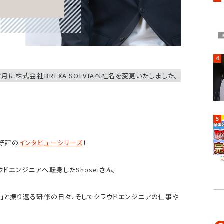
仕事を知る
4
月に株式会社BREXA SOLVIAへ社名を変更いたしました。
5
文化を知る
好評の
インタビューシリーズ
！
ドエンジニアへ転身したShoseiさん。
春」と振り返る研修の日々、そしてクラウドエンジニアの仕事や
。