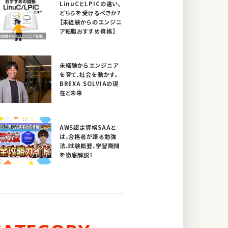
LinuCとLPICの違い。
どちらを受けるべきか？
【未経験からのエンジニ
ア転職おすすめ資格】
未経験からエンジニア
を育て、社会を動かす。
BREXA SOLVIAの現
在と未来
AWS認定資格SAAと
は。合格者が語る勉強
法、試験概要、学習期間
を徹底解説！