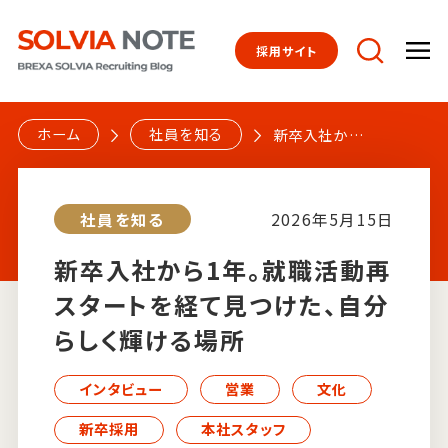
採用サイト
トップページ
ホーム
社員を知る
新卒入社から
1年。就職活動
再スタートを
社員を知る
社員を知る
2026年5月15日
経て見つけ
た、自分らしく
新卒入社から1年。就職活動再
輝ける場所
スタートを経て見つけた、自分
仕事を知る
らしく輝ける場所
インタビュー
文化を知る
営業
文化
新卒採用
本社スタッフ