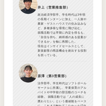
井上（営業推進部）
政治経済学部卒。学生時代は3年弱
の長期インターンに加え、一人旅や
農家・ゲストハウスでの住み込みな
ど、多種多様な環境に飛び込む。
就職活動では早期に内定を得るも、
「自信を持ち、納得感のある提案が
できるか」を軸に再開した。
現在はインサイドセールスとして、
新規顧客の商談機会を創出する役割
を担っている。
原澤（第3営業部）
法学部卒。学生時代はソフトボール
サークルに所属し、学童保育のアル
バイトや中学校の部活動のコーチを
経験。 就職活動では「人の成長に
携わりたい」という価値観をベース
に、これまで触れてこなかったIT分