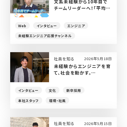
文系未経験から10年目で
チームリーダーへ！「平均年
収を大幅に上回る」Webエ
ンジニア・岩本さんが語る
Web
インタビュー
エンジニア
キャリアのリアル
未経験エンジニア応援チャンネル
社員を知る
2026年5月18日
未経験からエンジニアを育
て、社会を動かす。
BREXA SOLVIAの現在と未
来
インタビュー
文化
新卒採用
本社スタッフ
環境・社風
社員を知る
2026年5月15日