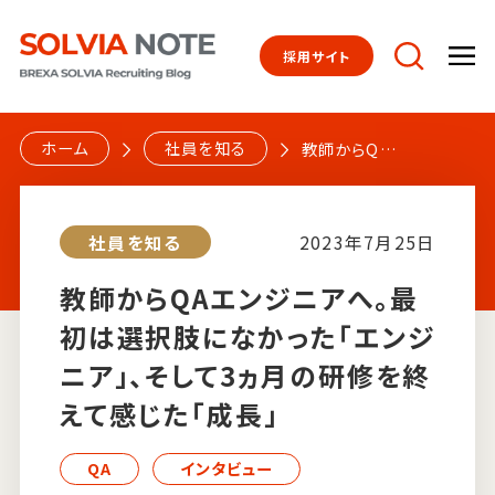
採用サイト
トップページ
ホーム
社員を知る
教師からQAエ
ンジニアへ。最
初は選択肢に
社員を知る
社員を知る
2023年7月25日
なかった「エン
ジニア」、そし
教師からQAエンジニアへ。最
て3ヵ月の研修
初は選択肢になかった「エンジ
仕事を知る
を終えて感じ
た「成長」
ニア」、そして3ヵ月の研修を終
えて感じた「成長」
文化を知る
QA
インタビュー