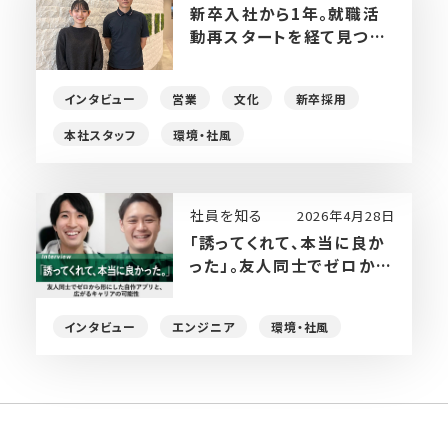
新卒入社から1年。就職活
動再スタートを経て見つけ
た、自分らしく輝ける場所
インタビュー
営業
文化
新卒採用
本社スタッフ
環境・社風
社員を知る
2026年4月28日
「誘ってくれて、本当に良か
った」。友人同士でゼロから
形にした自作アプリと、広が
るキャリアの可能性
インタビュー
エンジニア
環境・社風