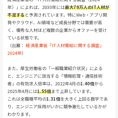
年）」によれば、2030年には
最大79万人のIT人材が
不足する
と予測されています。特にWeb・アプリ開
発やクラウド、AI領域など成長分野では需要が高
く、優秀な人材ほど複数の企業からオファーを受け
ている状態です。
（出展：
経済産業省「IT人材需給に関する調査」
2024年
）
また、厚生労働省の「一般職業紹介状況」による
と、エンジニアに該当する「情報処理・通信技術
者」の有効求人倍率は、2022年4月の
1.40倍
から
2025年4月には
1.55倍
まで上昇しています。
これは全職種平均の
1.31倍
を大きく上回る数字であ
り、エンジニア採用がいかに競争激化しているかが
わかります。