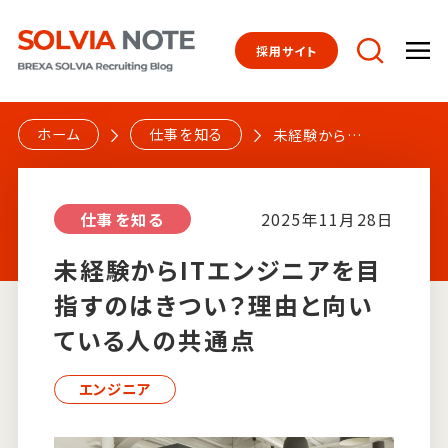
採用サイト
トップページ
ホーム
仕事を知る
未経験からIT
エンジニアを
目指すのはき
社員を知る
仕事を知る
2025年11月28日
つい？理由と
向いている人
未経験からITエンジニアを目
の共通点
指すのはきつい？理由と向い
仕事を知る
ている人の共通点
エンジニア
文化を知る